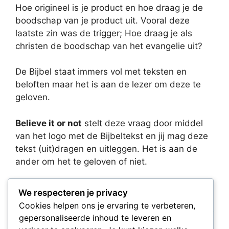
Hoe origineel is je product en hoe draag je de
boodschap van je product uit. Vooral deze
laatste zin was de trigger; Hoe draag je als
christen de boodschap van het evangelie uit?
De Bijbel staat immers vol met teksten en
beloften maar het is aan de lezer om deze te
geloven.
Believe it or not
stelt deze vraag door middel
van het logo met de Bijbeltekst en jij mag deze
tekst (uit)dragen en uitleggen. Het is aan de
ander om het te geloven of niet.
Acts 1:8
We respecteren je privacy
Cookies helpen ons je ervaring te verbeteren,
“But ye shall receive power, after that the Holy
gepersonaliseerde inhoud te leveren en
Ghost is come upon you: and ye shall be